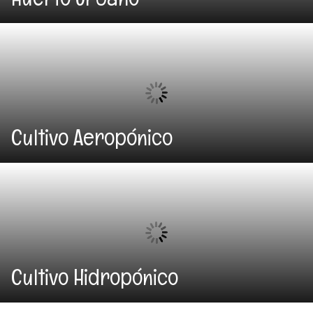
Cultivo Aeropónico
Cultivo Hidropónico