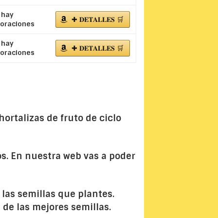
 hay
✚ 𝐃𝐄𝐓𝐀𝐋𝐋𝐄𝐒 🛒
loraciones
 hay
✚ 𝐃𝐄𝐓𝐀𝐋𝐋𝐄𝐒 🛒
loraciones
ortalizas de fruto de ciclo
s. En nuestra web vas a poder
las semillas que plantes.
de las mejores semillas.