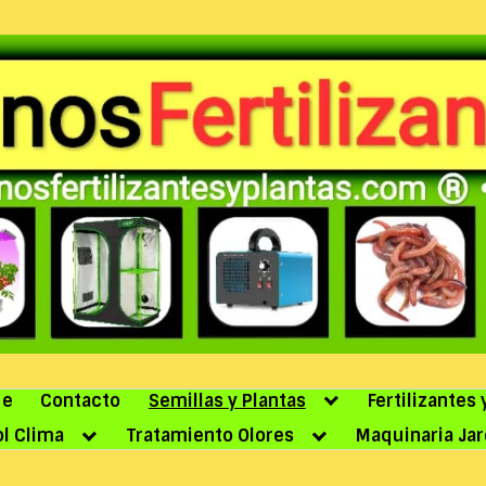
de
Contacto
Semillas y Plantas
Fertilizantes
l Clima
Tratamiento Olores
Maquinaria Jar