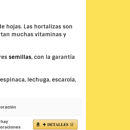
de hojas. Las hortalizas son
ortan muchas vitaminas y
ores
semillas
, con la garantía
 espinaca, lechuga, escarola,
loración
 hay
✚ 𝐃𝐄𝐓𝐀𝐋𝐋𝐄𝐒 🛒
loraciones