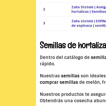
Zalia Stotele | Acel
2
hortalizas | Semillas 
Zalia stotele | ESPI
3
de espinaca | semilla
Semillas de hortaliz
Dentro del catálogo de
semill
rápido.
Nuestras
semillas
son ideales
comprar semillas
de melón, fr
Nuestros productos te asegur
Obtendrás una cosecha abunda