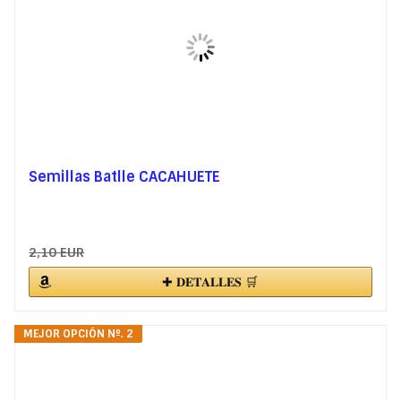
Semillas Batlle CACAHUETE
2,10 EUR
✚ 𝐃𝐄𝐓𝐀𝐋𝐋𝐄𝐒 🛒
MEJOR OPCIÓN Nº. 2