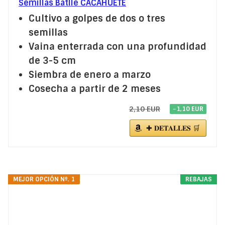
Semillas Batlle CACAHUETE
Cultivo a golpes de dos o tres
semillas
Vaina enterrada con una profundidad
de 3-5 cm
Siembra de enero a marzo
Cosecha a partir de 2 meses
2,10 EUR
−1,10 EUR
✚ 𝐃𝐄𝐓𝐀𝐋𝐋𝐄𝐒 🛒
MEJOR OPCIÓN Nº. 1
REBAJAS